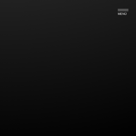
MENÜ
Zur Einziehung des
Geschäftsanteil eines GmbH-
Gesellschafters wegen eines
tiefgreifenden Zerwürfnisses der
Gesellschafter
Schnell kann es auch unter mehreren
Gesellschaftern einer GmbH zum Streit kommen. In
einer aktuellen Entscheidung hatte sich der BGH
unlängst mit der Frage zu befassen, wann der
Geschaftsanteil eines Gesellschafters eingezogen
werden kann. Bei der Einziehung scheidet der